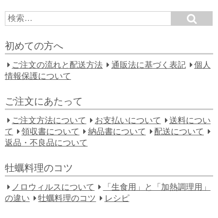
S
S
e
e
a
a
r
初めての方へ
c
r
h
c
ご注文の流れと配送方法
通販法に基づく表記
個人
h
情報保護について
f
o
ご注文にあたって
r:
ご注文方法について
お支払いについて
送料につい
て
領収書について
納品書について
配送について
返品・不良品について
牡蠣料理のコツ
ノロウィルスについて
「生食用」と「加熱調理用」
の違い
牡蠣料理のコツ
レシピ