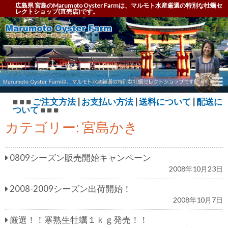
広島県 宮島のMarumoto Oyster Farmは、マルモト水産厳選の特別な牡蠣セ
レクトショップ(直売店)です。
Marumoto Oyster Farm – マルモト オイスター フ
ァーム
■ ■ ■
ご注文方法
|
お支払い方法
|
送料について
|
配送に
ついて
■ ■ ■
カテゴリー:
宮島かき
0809シーズン販売開始キャンペーン
2008年10月23日
2008-2009シーズン出荷開始！
2008年10月7日
厳選！！寒熟生牡蠣１ｋｇ発売！！