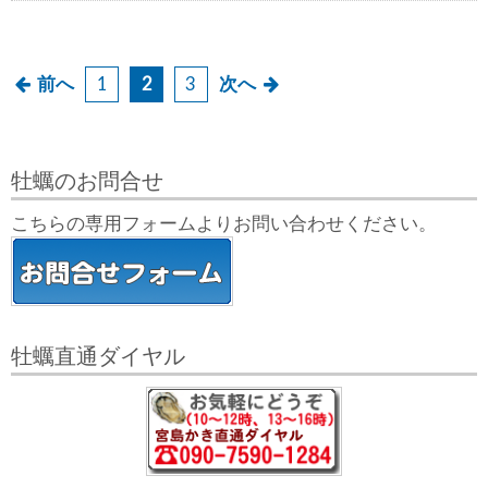
前へ
1
2
3
次へ
投
稿
牡蠣のお問合せ
の
ペ
こちらの専用フォームよりお問い合わせください。
ー
ジ
送
牡蠣直通ダイヤル
り