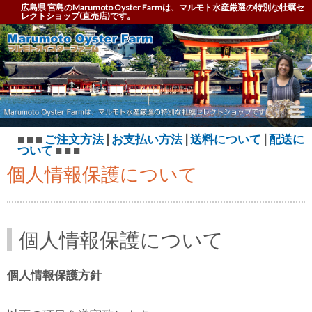
広島県 宮島のMarumoto Oyster Farmは、マルモト水産厳選の特別な牡蠣セ
レクトショップ(直売店)です。
Marumoto Oyster Farm – マルモト オイスター フ
ァーム
■ ■ ■
ご注文方法
|
お支払い方法
|
送料について
|
配送に
ついて
■ ■ ■
個人情報保護について
個人情報保護について
個人情報保護方針