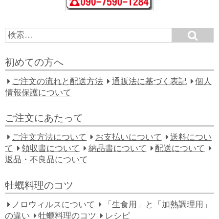
S
S
e
e
a
a
r
初めての方へ
c
r
h
c
ご注文の流れと配送方法
通販法に基づく表記
個人
h
情報保護について
f
o
ご注文にあたって
r:
ご注文方法について
お支払いについて
送料につい
て
領収書について
納品書について
配送について
返品・不良品について
牡蠣料理のコツ
ノロウィルスについて
「生食用」と「加熱調理用」
の違い
牡蠣料理のコツ
レシピ