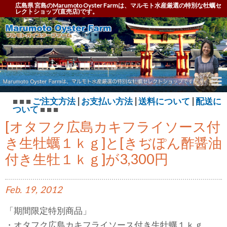
広島県 宮島のMarumoto Oyster Farmは、マルモト水産厳選の特別な牡蠣セ
レクトショップ(直売店)です。
Marumoto Oyster Farm – マルモト オイスター フ
ァーム
■ ■ ■
ご注文方法
|
お支払い方法
|
送料について
|
配送に
ついて
■ ■ ■
[オタフク広島カキフライソース付
き生牡蠣１ｋｇ]と[きぢぽん酢醤油
付き生牡１ｋｇ]が3,300円
Feb.
19,
2012
「期間限定特別商品」
・オタフク広島カキフライソース付き生牡蠣１ｋｇ