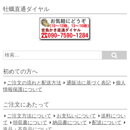
牡蠣直通ダイヤル
S
S
e
e
a
a
r
初めての方へ
c
r
h
c
ご注文の流れと配送方法
通販法に基づく表記
個人
h
情報保護について
f
o
ご注文にあたって
r:
ご注文方法について
お支払いについて
送料につい
て
領収書について
納品書について
配送について
返品・不良品について